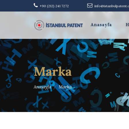
+90 (212) 241 7272
info@istanbulpatent
Anasayfa
H
Marka
Anasayfa
Marka