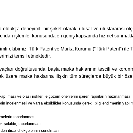
da oldukça deneyimli bir şirket olarak, ulusal ve uluslararası ö
ki ve idari işlemler konusunda en geniş kapsamda hizmet sunmakta
imli ekibimiz, Türk Patent ve Marka Kurumu (“Türk Patent”) il
rimizi temsil etmektedir.
tiyaçları doğrultusunda, başta marka haklarının tescili ve koru
mak üzere marka haklarına ilişkin tüm süreçlerde büyük bir özen 
ılması ve olası riskler ile çözüm önerilerini içeren raporların hazırlanması
rin incelenmesi ve varsa eksiklikler konusunda gerekli bilgilendirmenin yapıl
melerin raporlanması
cek şekilde, raporlanması
iden itiraz dilekçelerinin sunulması