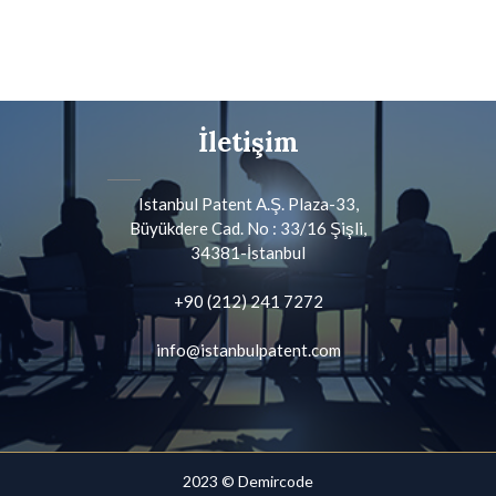
İletişim
Istanbul Patent A.Ş. Plaza-33,
Büyükdere Cad. No : 33/16 Şişli,
34381-İstanbul
+90 (212) 241 7272
info@istanbulpatent.com
2023 ©
Demircode