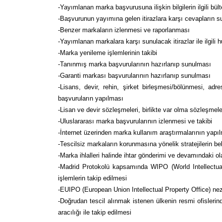
-Yayımlanan marka başvurusuna ilişkin bilgilerin ilgili bül
-Başvurunun yayımına gelen itirazlara karşı cevapların s
-Benzer markaların izlenmesi ve raporlanması
-Yayımlanan markalara karşı sunulacak itirazlar ile ilgili 
-Marka yenileme işlemlerinin takibi
-Tanınmış marka başvurularının hazırlanıp sunulması
-Garanti markası başvurularının hazırlanıp sunulması
-Lisans, devir, rehin, şirket birleşmesi/bölünmesi, adre
başvuruların yapılması
-Lisan ve devir sözleşmeleri, birlikte var olma sözleşme
-Uluslararası marka başvurularının izlenmesi ve takibi
-İnternet üzerinden marka kullanım araştırmalarının yapı
-Tescilsiz markaların korunmasına yönelik stratejilerin bel
-Marka ihlalleri halinde ihtar gönderimi ve devamındaki o
-Madrid Protokolü kapsamında WIPO (World Intellectual 
işlemlerin takip edilmesi
-EUIPO (European Union Intellectual Property Office) nez
-Doğrudan tescil alınmak istenen ülkenin resmi ofislerind
aracılığı ile takip edilmesi