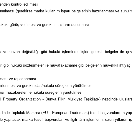
tenden kontrol edilmesi
unulması (gerekirse marka kullanım ispatı belgelerinin hazırlanması ve sunul
hukuki görüş verilmesi ve gerekli itirazların sunulması
s ve unvan değişikliği gibi hukuki işlemlere ilişkin gerekli belgeler ile ç
leri gibi hukuki sözleşmeler ile muvafakatname gibi belgelerin müvekkil ihtiya
lması ve raporlanması
irlenmesi ve gerekli idari/hukuki süreçlerin yürütülmesi
lası müzakereler ile hukuki süreçlerin yürütülmesi
Property Organization - Dünya Fikri Mülkiyet Teşkilatı-) nezdinde uluslarar
dinde Topluluk Markası (EU – European Trademark) tescil başvurularının yapılm
e yapılacak marka tescil başvuruları ve ilgili tüm işlemlerin, uzun yıllardır i